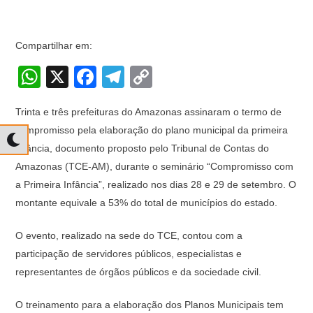
Compartilhar em:
W
X
F
T
C
h
a
el
o
Trinta e três prefeituras do Amazonas assinaram o termo de
at
c
e
p
compromisso pela elaboração do plano municipal da primeira
s
e
gr
y
infância, documento proposto pelo Tribunal de Contas do
A
b
a
Li
Amazonas (TCE-AM), durante o seminário “Compromisso com
p
o
m
n
a Primeira Infância”, realizado nos dias 28 e 29 de setembro. O
montante equivale a 53% do total de municípios do estado.
p
o
k
k
O evento, realizado na sede do TCE, contou com a
participação de servidores públicos, especialistas e
representantes de órgãos públicos e da sociedade civil.
O treinamento para a elaboração dos Planos Municipais tem