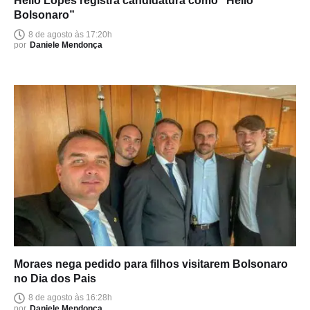
Hélio Lopes registra candidatura como “Hélio
Bolsonaro”
8 de agosto às 17:20h
por
Daniele Mendonça
Moraes nega pedido para filhos visitarem Bolsonaro
no Dia dos Pais
8 de agosto às 16:28h
por
Daniele Mendonça