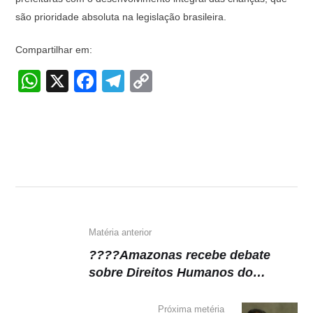
são prioridade absoluta na legislação brasileira.
Compartilhar em:
W
X
F
T
C
h
a
el
o
at
c
e
p
s
e
gr
y
A
b
a
Li
p
o
m
n
p
o
k
k
Matéria anterior
????Amazonas recebe debate
sobre Direitos Humanos do
Ministério Público Brasileiro
Próxima metéria