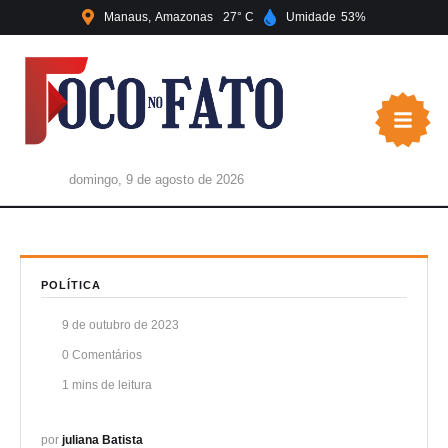
Manaus
Amazonas
27
Umidade
53
domingo, 9 de agosto de 2026
POLÍTICA
9 de outubro de 2023
0
 Comentários
1
 mins de leitura
por 
juliana Batista