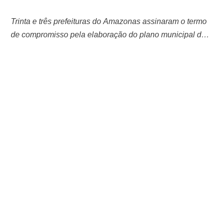
Trinta e três prefeituras do Amazonas assinaram o termo
de compromisso pela elaboração do plano municipal da
primeira infância, documento proposto pelo Tribunal de
Contas do Amazonas (TCE-AM), durante o seminário
“Compromisso com a Primeira Infância”, realizado nos
dias 28 e 29 de setembro. O montante equivale a 53%
do total de municípios do estado. …