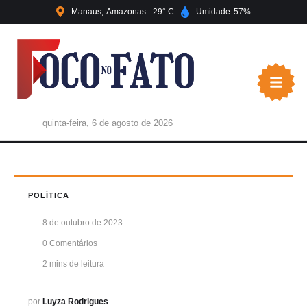
Manaus
Amazonas
29
Umidade
57
quinta-feira, 6 de agosto de 2026
POLÍTICA
8 de outubro de 2023
0
 Comentários
2
 mins de leitura
por 
Luyza Rodrigues