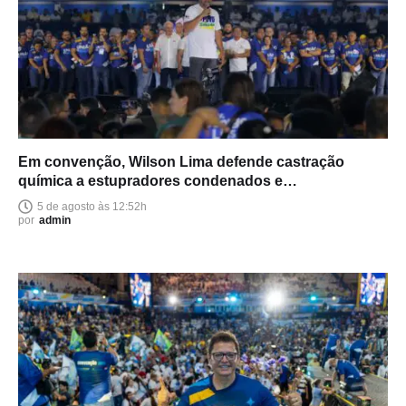
Em convenção, Wilson Lima defende castração
química a estupradores condenados e
endurecimento das leis
5 de agosto às 12:52h
por
admin