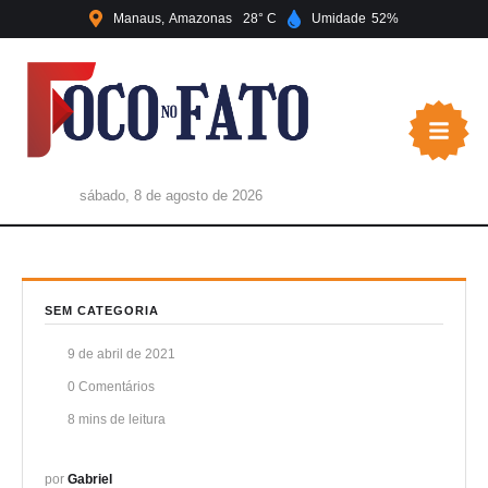
Manaus
Amazonas
28
Umidade
52
sábado, 8 de agosto de 2026
SEM CATEGORIA
9 de abril de 2021
0
 Comentários
8
 mins de leitura
por 
Gabriel