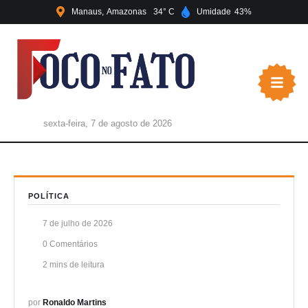
Manaus
Amazonas
34
Umidade
43
sexta-feira, 7 de agosto de 2026
POLÍTICA
7 de julho de 2026
0
 Comentários
2
 mins de leitura
por 
Ronaldo Martins