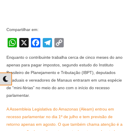
Compartilhar em:
W
X
F
T
C
h
a
el
o
Enquanto o contribuinte trabalha cerca de cinco meses do ano
at
c
e
p
apenas para pagar impostos, segundo estudo do Instituto
s
e
gr
y
Brasileiro de Planejamento e Tributação (IBPT), deputados
A
b
a
Li
estaduais e vereadores de Manaus entraram em uma espécie
p
o
m
n
de “mini-férias” no meio do ano com o início do recesso
parlamentar.
p
o
k
k
A Assembleia Legislativa do Amazonas (Aleam) entrou em
recesso parlamentar no dia 1º de julho e tem previsão de
retorno apenas em agosto. O que também chama atenção é a