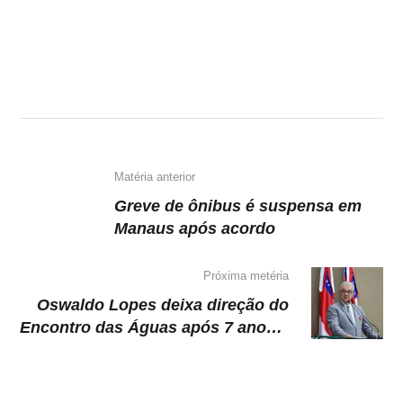
h
a
el
o
at
c
e
p
s
e
gr
y
A
b
a
Li
p
o
m
n
p
o
k
k
Matéria anterior
Greve de ônibus é suspensa em
Manaus após acordo
Próxima metéria
Oswaldo Lopes deixa direção do
Encontro das Águas após 7 anos e
meio