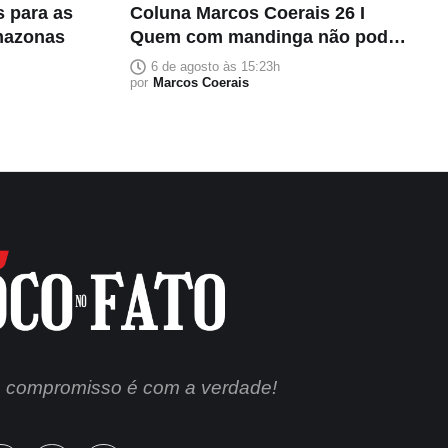
s para as
Coluna Marcos Coerais 26 I
mazonas
Quem com mandinga não pode,
que carregue seus patuás
6 de agosto às 15:23h
por
Marcos Coerais
 compromisso é com a verdade!