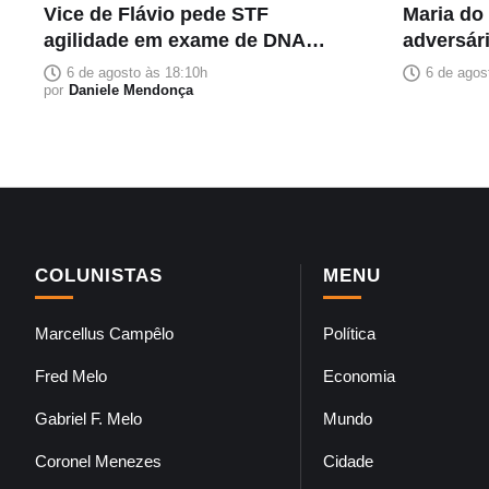
Vice de Flávio pede STF
Maria do
agilidade em exame de DNA
adversári
para afastar suspeita de estupro
imprensa
6 de agosto às 18:10h
6 de agos
por
Daniele Mendonça
inimiga
COLUNISTAS
MENU
Marcellus Campêlo
Política
Fred Melo
Economia
Gabriel F. Melo
Mundo
Coronel Menezes
Cidade