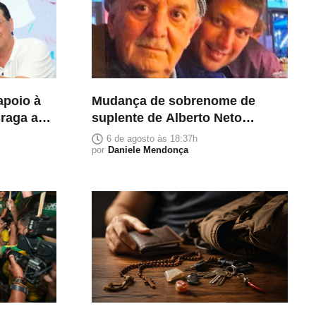
apoio à
Mudança de sobrenome de
Braga ao
suplente de Alberto Neto
homenageia pai falecido e
6 de agosto às 18:37h
carrega significado familiar
por
Daniele Mendonça