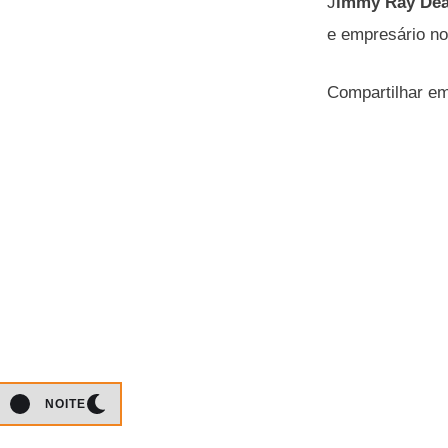
J
immy Ray De
e empresário no
Compartilhar e
NOITE