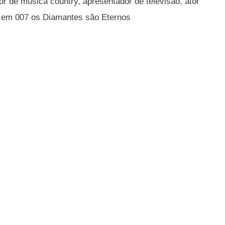
r de música country, apresentador de televisão, ator
e em 007 os Diamantes são Eternos