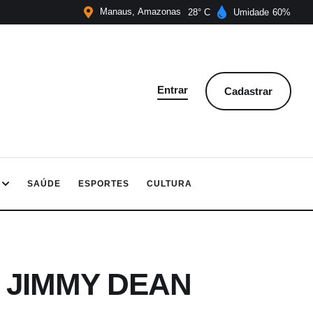
Manaus
Amazonas
28
Umidade
60
Entrar
Cadastrar
SAÚDE
ESPORTES
CULTURA
 JIMMY DEAN