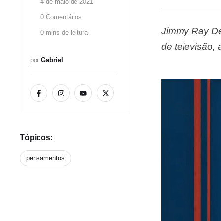
4 de maio de 2021
0
 Comentários
Jimmy Ray Dea
0
 mins de leitura
de televisão,
por 
Gabriel
Diamantes sã
Tópicos:
pensamentos