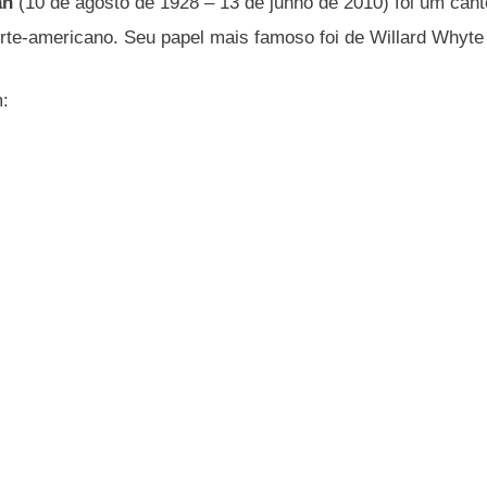
an
(10 de agosto de 1928 – 13 de junho de 2010) foi um canto
rte-americano. Seu papel mais famoso foi de Willard Whyt
m: