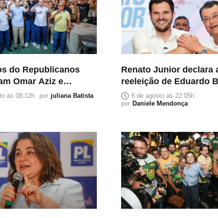
s do Republicanos
Renato Junior declara 
am Omar Aziz e
reeleição de Eduardo 
 apoio a Roberto
Senado
to às 08:12h
por
juliana Batista
6 de agosto às 22:05h
por
Daniele Mendonça