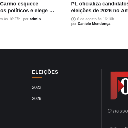
 Carmo esquece
PL oficializa candidato
os políticos e elege a
eleições de 2026 no A
 como principal
to às 16:27h
por
admin
6 de agosto às 16:10h
por
Daniele Mendonça
ELEIÇÕES
2022
2026
O nosso