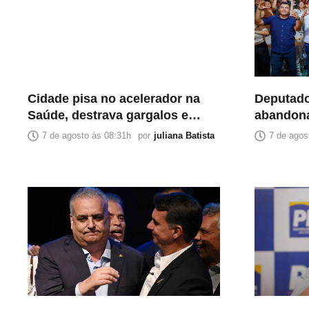
Cidade pisa no acelerador na
Deputado
Saúde, destrava gargalos e
abandon
começa a imprimir sua marca
declaram
7 de agosto às 08:31h
por
juliana Batista
7 de agos
no governo
Cidade