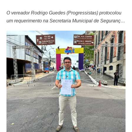
O vereador Rodrigo Guedes (Progressistas) protocolou
um requerimento na Secretaria Municipal de Segurança
Pública (SEMSEG) para que a Guarda Municipal
Armada combata as cobranças ilegais de flanelinhas no
Centro da capital durante o festival Sou Manaus Passo a
Paço 2025, que inicia nesta sexta-feira (05). No início
desse ano, Guedes denunciou a existência de uma …