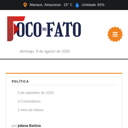
Manaus
Amazonas
25
Umidade
65
domingo, 9 de agosto de 2026
POLÍTICA
5 de setembro de 2025
0
 Comentários
2
 mins de leitura
por 
juliana Batista