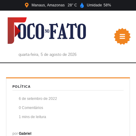
Manaus
Amazonas
28
Umidade
58
quarta-feira, 5 de agosto de 2026
POLÍTICA
6 de setembro de 2022
0
 Comentários
1
 mins de leitura
por 
Gabriel