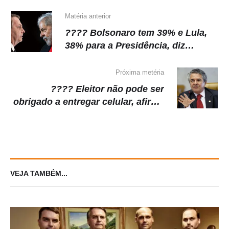
Matéria anterior
???? Bolsonaro tem 39% e Lula,
38% para a Presidência, diz
pesquisa Gerp. Atual presidente
aparece na frente em mais um
Próxima metéria
pesquisa
???? Eleitor não pode ser
obrigado a entregar celular, afirma
Marco Aurélio Mello
VEJA TAMBÉM...