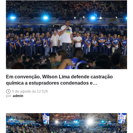
Em convenção, Wilson Lima defende castração
química a estupradores condenados e
endurecimento das leis
5 de agosto às 12:52h
por
admin