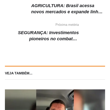
AGRICULTURA: Brasil acessa
novos mercados e expande linha
de produtos agropecuários
comercializados no exterior.
Próxima metéria
SEGURANÇA: Investimentos
pioneiros no combate à
criminalidade marcaram gestão do
coronel Louismar Bonates na
SSP-AM
VEJA TAMBÉM...