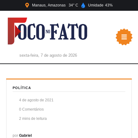
Manaus
Amazonas
34
Umidade
43
sexta-feira, 7 de agosto de 2026
POLÍTICA
4 de agosto de 2021
0
 Comentários
2
 mins de leitura
por 
Gabriel