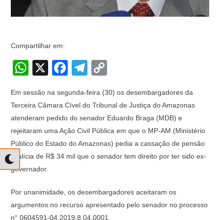
Compartilhar em:
W
X
F
T
C
h
a
el
o
Em sessão na segunda-feira (30) os desembargadores da
at
c
e
p
Terceira Câmara Cível do Tribunal de Justiça do Amazonas
s
e
gr
y
atenderam pedido do senador Eduardo Braga (MDB) e
A
b
a
Li
rejeitaram uma Ação Civil Pública em que o MP-AM (Ministério
p
o
m
n
Público do Estado do Amazonas) pedia a cassação de pensão
vitalícia de R$ 34 mil que o senador tem direito por ter sido ex-
p
o
k
governador.
k
Por unanimidade, os desembargadores aceitaram os
argumentos no recurso apresentado pelo senador no processo
n° 0604591-04.2019.8.04.0001.