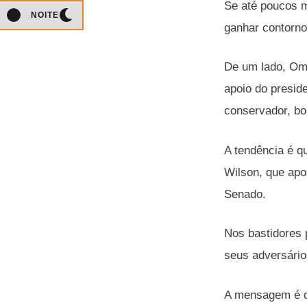
Se até poucos m
NOITE
ganhar contorno
De um lado, Oma
apoio do presid
conservador, bol
A tendência é q
Wilson, que apo
Senado.
Nos bastidores 
seus adversário
A mensagem é cl