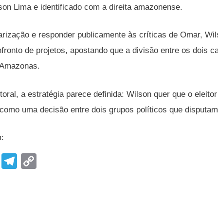
lson Lima e identificado com a direita amazonense.
larização e responder publicamente às críticas de Omar, Wil
ronto de projetos, apostando que a divisão entre os dois 
 Amazonas.
itoral, a estratégia parece definida: Wilson quer que o ele
omo uma decisão entre dois grupos políticos que disputam
m:
F
T
C
a
el
o
c
e
p
e
gr
y