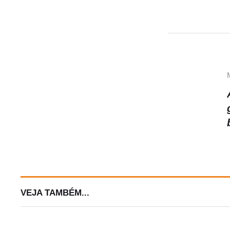
A
p
p
VEJA TAMBÉM...