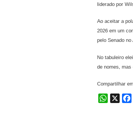
liderado por Wi
Ao aceitar a po
2026 em um conf
pelo Senado no
No tabuleiro ele
de nomes, mas c
Compartilhar e
W
X
h
at
s