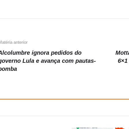
b
a
Li
o
m
n
o
k
k
Matéria anterior
Alcolumbre ignora pedidos do
Mott
governo Lula e avança com pautas-
6×1
bomba