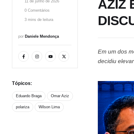
AZIZ
11 de junho de 2026
0
 Comentários
DISC
3
 mins de leitura
por 
Daniele Mendonça
Em um dos mo
decidiu eleva
Braga. A estr
grupo político
Tópicos:
Eduardo Braga
Omar Aziz
polariza
Wilson Lima