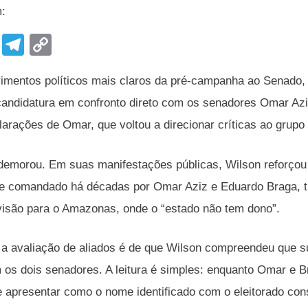
m:
F
T
C
a
el
o
entos políticos mais claros da pré-campanha ao Senado, o
c
e
p
candidatura em confronto direto com os senadores Omar Aziz
e
gr
y
arações de Omar, que voltou a direcionar críticas ao grupo p
b
a
Li
o
m
n
demorou. Em suas manifestações públicas, Wilson reforçou o
o
k
ele comandado há décadas por Omar Aziz e Eduardo Braga,
k
visão para o Amazonas, onde o “estado não tem dono”.
 a avaliação de aliados é de que Wilson compreendeu que sua
 os dois senadores. A leitura é simples: enquanto Omar e Br
 apresentar como o nome identificado com o eleitorado con