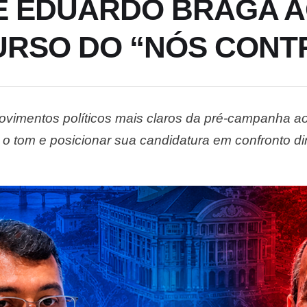
 E EDUARDO BRAGA 
URSO DO “NÓS CONT
vimentos políticos mais claros da pré-campanha a
r o tom e posicionar sua candidatura em confronto 
atégia ficou evidente após as recentes declarações d
 liderado por Wilson. …