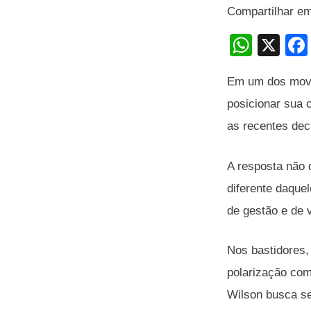
Compartilhar e
W
X
h
Em um dos movim
at
posicionar sua 
s
as recentes decl
A
p
A resposta não 
p
diferente daqu
de gestão e de 
Nos bastidores,
polarização com
Wilson busca se